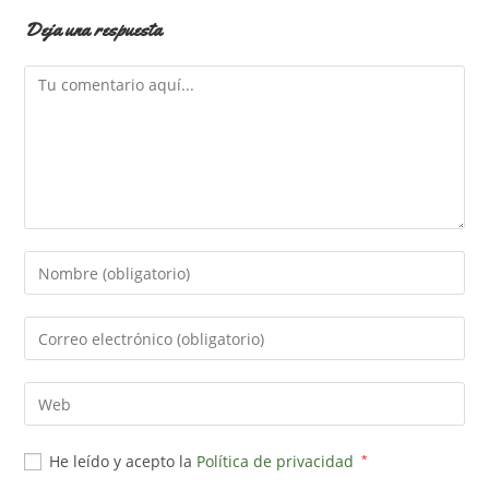
Deja una respuesta
Comentario
Introduce
tu
nombre
Introduce
o
tu
nombre
dirección
Introduce
de
de
la
usuario
correo
URL
para
He leído y acepto la
Política de privacidad
*
electrónico
de
comentar