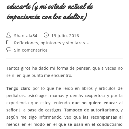
educarle (y mi estado actual de
impaciencia con los adultos)
Autor
Publicación
Shantala84
19 julio, 2016
de
de
Categoría
Reflexiones, opiniones y similares
la
la
de
Comentarios
Sin comentarios
entrada:
entrada:
la
de
entrada:
la
entrada:
Tantos giros ha dado mi forma de pensar, que a veces no
sé ni en que punto me encuentro.
Tengo claro
por lo que he leído en libros y artículos de
pediatras, psicólogos, mamás y demás «expertos» y por la
experiencia que estoy teniendo
que no quiero educar al
señor J. a base de castigos
.
Tampoco de autoritarismo
, y
según me sigo informando, veo que
las recompensas al
menos en el modo en el que se usan en el conductismo