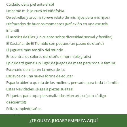
Cuidado de la piel ante el sol
De como mi hijo curó mi niñofobia
De estrellas y arcoiris (breve relato de mis hijos para mis hijos)
Disfrazados de buenos momentos (Reflexión en una escuela
infantil)
El arcoíris de Blas (Un cuento sobre diversidad sexual y familiar)
El Castañar de El Tiemblo con peques (un paseo de otoño)
El juguete más sencillo del mundo.
Encuentra los colores del otoño (imprimible gratis)
Epic Board game: Un lugar de juegos de mesa para toda la familia
Escenario del mar en la mesa de luz
Esclavos de una nueva forma de educar
Espacio abierto quinta de los molinos, pensado para toda la familia
Estas Navidades...¡Regala piezas sueltas!
Etiquetas para ropa personalizadas Marcaropa (¡con código
descuento!)
Feliz cumpledosaños
Garaje de cartón casero
¿TE GUSTA JUGAR? EMPIEZA AQUÍ
Gracias Caimán