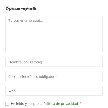
Deja una respuesta
Comentario
Introduce
tu
nombre
Introduce
o
tu
nombre
dirección
Introduce
de
de
la
usuario
correo
URL
para
He leído y acepto la
Política de privacidad
*
electrónico
de