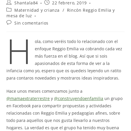
Autor
Publicación
Shantala84
22 febrero, 2019
de
de
Categoría
Maternidad y crianza
/
Rincón Reggio Emilia y
la
la
de
mesa de luz
entrada:
entrada:
la
Comentarios
Sin comentarios
entrada:
de
H
la
entrada:
ola, como veréis todo lo relacionado con el
enfoque Reggio Emilia va cobrando cada vez
más fuerza en el blog. Así que si sois
apasionados de esta forma de ver a la
infancia como yo, espero que os quedeis leyendo un ratito
para contaros novedades y mostraros ideas inspiradoras.
Hace unos meses comenzamos junto a
@mamaextraterrestre
y
@construyendoenfamilia
un grupo
en Facebook para compartir propuestas y actividades
relacionadas con Reggio Emilia y pedagogías afines, sobre
todo para aquellos que nos gusta llevarlo a nuestros
hogares. La verdad es que el grupo ha tenido muy buena