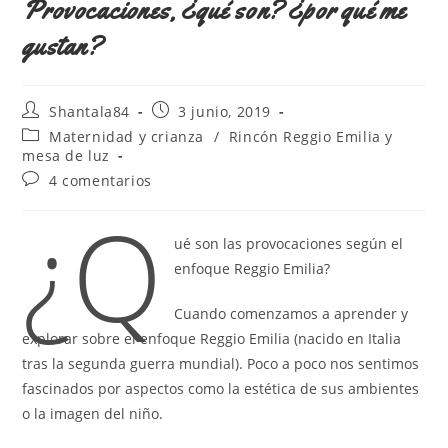
Provocaciones, ¿qué son? ¿por qué me
gustan?
Autor
Publicación
Shantala84
3 junio, 2019
de
de
Categoría
Maternidad y crianza
/
Rincón Reggio Emilia y
la
la
de
mesa de luz
entrada:
entrada:
la
Comentarios
4 comentarios
entrada:
de
¿Q
la
entrada:
ué son las provocaciones según el
enfoque Reggio Emilia?
Cuando comenzamos a aprender y
explorar sobre el enfoque Reggio Emilia (nacido en Italia
tras la segunda guerra mundial). Poco a poco nos sentimos
fascinados por aspectos como la estética de sus ambientes
o la imagen del niño.