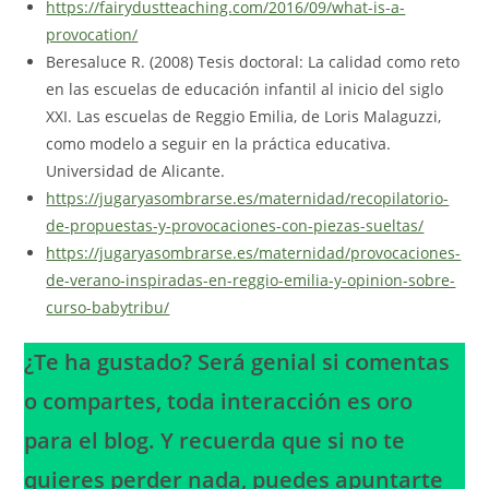
https://fairydustteaching.com/2016/09/what-is-a-
provocation/
Beresaluce R. (2008) Tesis doctoral: La calidad como reto
en las escuelas de educación infantil al inicio del siglo
XXI. Las escuelas de Reggio Emilia, de Loris Malaguzzi,
como modelo a seguir en la práctica educativa.
Universidad de Alicante.
https://jugaryasombrarse.es/maternidad/recopilatorio-
de-propuestas-y-provocaciones-con-piezas-sueltas/
https://jugaryasombrarse.es/maternidad/provocaciones-
de-verano-inspiradas-en-reggio-emilia-y-opinion-sobre-
curso-babytribu/
¿Te ha gustado? Será genial si comentas
o compartes, toda interacción es oro
para el blog. Y recuerda que si no te
quieres perder nada, puedes apuntarte