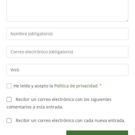
Introduce
tu
nombre
Introduce
o
tu
nombre
dirección
Introduce
de
de
la
usuario
correo
URL
para
He leído y acepto la
Política de privacidad
*
electrónico
de
comentar
para
tu
Recibir un correo electrónico con los siguientes
comentar
web
comentarios a esta entrada.
(opcional)
Recibir un correo electrónico con cada nueva entrada.