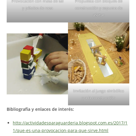
Provocación con masa de sal
Propuesta con bloques de
y pétalos de rosa
construcción y espuma de
afeitar
Invitación al juego simbólico
y a la construcción
Bibliografía y enlaces de interés:
http://actividadesparaguarderia.blogspot.com.es/2017/1
1/que-es-una-provocacion-para-que-sirve.html