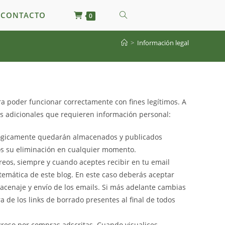
ALTERNAR
CONTACTO
0
>
Información legal
BÚSQUEDA
DE
ra poder funcionar correctamente con fines legítimos. A
LA
des adicionales que requieren información personal:
WEB
 lógicamente quedarán almacenados y publicados
os su eliminación en cualquier momento.
orreos, siempre y cuando aceptes recibir en tu email
temática de este blog. En este caso deberás aceptar
macenaje y envío de los emails. Si más adelante cambias
 de los links de borrado presentes al final de todos
greso por compras adscritas. Cuando visualices