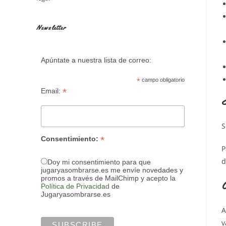
Newsletter
Apúntate a nuestra lista de correo:
*
campo obligatorio
*
Email:
¿
S
*
Consentimiento:
P
d
Doy mi consentimiento para que
jugaryasombrarse.es me envíe novedades y
promos a través de MailChimp y acepto la
C
Política de Privacidad
de
Jugaryasombrarse.es
A
v