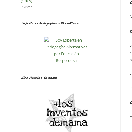
gratis)
7 vistas
N
Experta en pedagogías alternativas
L
s
p
E
Los Inventos de mamá
I
l