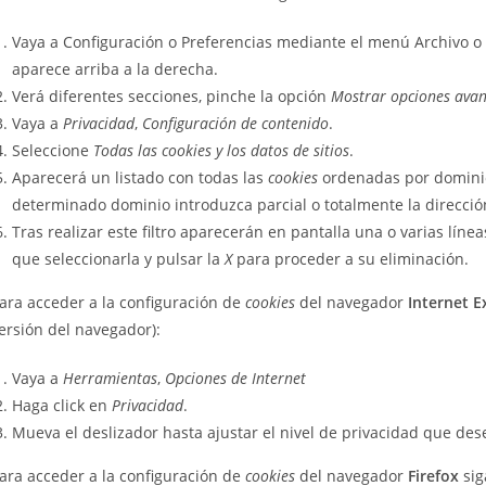
Vaya a Configuración o Preferencias mediante el menú Archivo o
aparece arriba a la derecha.
Verá diferentes secciones, pinche la opción
Mostrar opciones ava
Vaya a
Privacidad
,
Configuración de contenido
.
Seleccione
Todas las
cookies
y los datos de sitios
.
Aparecerá un listado con todas las
cookies
ordenadas por dominio.
determinado dominio introduzca parcial o totalmente la direcci
Tras realizar este filtro aparecerán en pantalla una o varias líne
que seleccionarla y pulsar la
X
para proceder a su eliminación.
ara acceder a la configuración de
cookies
del navegador
Internet E
ersión del navegador):
Vaya a
Herramientas
,
Opciones de Internet
Haga click en
Privacidad
.
Mueva el deslizador hasta ajustar el nivel de privacidad que des
ara acceder a la configuración de
cookies
del navegador
Firefox
sig