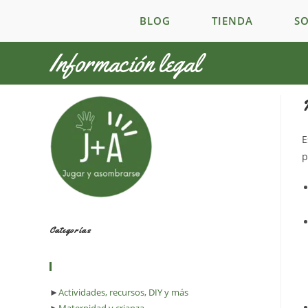
Ir
BLOG
TIENDA
SO
al
contenido
Información legal
P
E
p
Categorías
►
Actividades, recursos, DIY y más