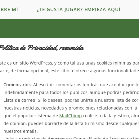
BRE MÍ
¿TE GUSTA JUGAR? EMPIEZA AQUÍ
olítica de Privacidad, resumida
ste es un sitio WordPress, y como tal usa unas cookies mínimas pa
arte, de forma opcional, este sitio te ofrece algunas funcionalida
Comentarios
: Al escribir comentarios tendrás que aceptar que
indefinidamente para todos los públicos, aunque podrás pedirn
Lista de correo
: Si lo deseas, podrás unirte a nuestra lista de c
nuestras noticias, novedades y promociones relacionadas con la 
que el popular sistema de
MailChimp
realice toda la gestión, al
de opinión, puedes borrarte de la lista tu mismo desde cualquiera
nuestros emails.
Links a productos de
Amazon.es
: Como afiliado de Amazon yo in