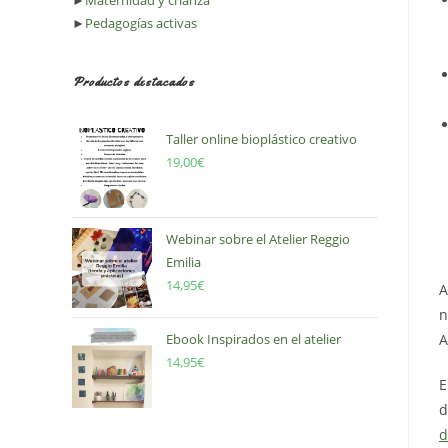
►
Maternidad y crianza
►
Pedagogías activas
Productos destacados
Taller online bioplástico creativo
19,00
€
Webinar sobre el Atelier Reggio
Emilia
14,95
€
A
n
Ebook Inspirados en el atelier
A
14,95
€
E
d
d