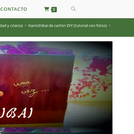
ALTERNAR
CONTACTO
0
dad y crianza
>
Kamishibai de cartón DIY (tutorial con fotos)
>
BÚSQUEDA
DE
LA
WEB