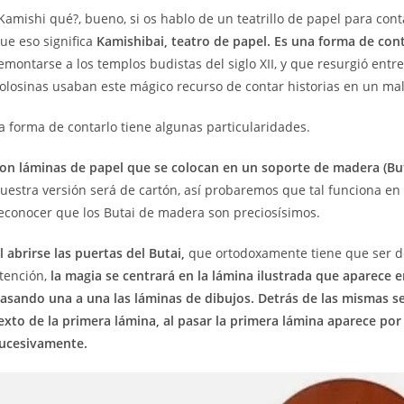
ntrada:
Kamishi qué?, bueno, si os hablo de un teatrillo de papel para con
ue eso significa
Kamishibai, teatro de papel. Es una forma de con
emontarse a los templos budistas del siglo XII, y que resurgió en
olosinas usaban este mágico recurso de contar historias en un ma
a forma de contarlo tiene algunas particularidades.
on láminas de papel que se colocan en un soporte de madera (But
uestra versión será de cartón, así probaremos que tal funciona e
econocer que los Butai de madera son preciosísimos.
l abrirse las puertas del Butai,
que ortodoxamente tiene que ser de
tención,
la
magia se centrará en la lámina ilustrada que aparece e
asando una a una las láminas de dibujos.
Detrás de las mismas se
exto de la primera lámina, al pasar la primera lámina aparece por
ucesivamente.