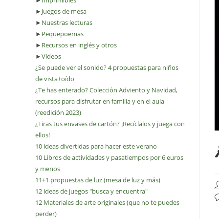
►
Imprimibles
►
Juegos de mesa
►
Nuestras lecturas
►
Pequepoemas
►
Recursos en inglés y otros
►
Vídeos
¿Se puede ver el sonido? 4 propuestas para niños
de vista+oído
¿Te has enterado? Colección Adviento y Navidad,
recursos para disfrutar en familia y en el aula
(reedición 2023)
¿Tiras tus envases de cartón? ¡Recíclalos y juega con
ellos!
10 ideas divertidas para hacer este verano
10 Libros de actividades y pasatiempos por 6 euros
y menos
11+1 propuestas de luz (mesa de luz y más)
A
12 ideas de juegos "busca y encuentra"
d
C
12 Materiales de arte originales (que no te puedes
l
d
e
perder)
l