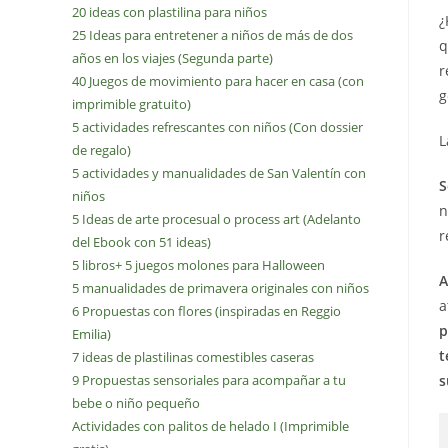
e
20 ideas con plastilina para niños
¿
25 Ideas para entretener a niños de más de dos
q
años en los viajes (Segunda parte)
r
40 Juegos de movimiento para hacer en casa (con
g
imprimible gratuito)
5 actividades refrescantes con niños (Con dossier
L
de regalo)
5 actividades y manualidades de San Valentín con
S
niños
n
5 Ideas de arte procesual o process art (Adelanto
r
del Ebook con 51 ideas)
5 libros+ 5 juegos molones para Halloween
A
5 manualidades de primavera originales con niños
a
6 Propuestas con flores (inspiradas en Reggio
p
Emilia)
t
7 ideas de plastilinas comestibles caseras
s
9 Propuestas sensoriales para acompañar a tu
bebe o niño pequeño
Actividades con palitos de helado I (Imprimible