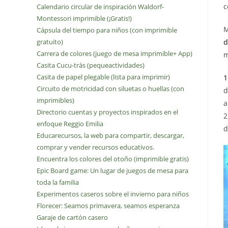
c
Calendario circular de inspiración Waldorf-
Montessori imprimible (¡Gratis!)
M
Cápsula del tiempo para niños (con imprimible
d
gratuito)
Carrera de colores (juego de mesa imprimible+ App)
m
Casita Cucu-trás (pequeactividades)
Casita de papel plegable (lista para imprimir)
1
Circuito de motricidad con siluetas o huellas (con
d
imprimibles)
a
Directorio cuentas y proyectos inspirados en el
2
enfoque Reggio Emilia
d
Educarecursos, la web para compartir, descargar,
comprar y vender recursos educativos.
Encuentra los colores del otoño (imprimible gratis)
Epic Board game: Un lugar de juegos de mesa para
toda la familia
Experimentos caseros sobre el invierno para niños
Florecer: Seamos primavera, seamos esperanza
Garaje de cartón casero