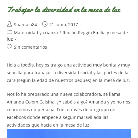
Trabajar la diversidad en la mesa de luz
Autor
Publicación
Shantala84
21 junio, 2017
de
de
Categoría
Maternidad y crianza
/
Rincón Reggio Emilia y mesa de
la
la
de
luz
entrada:
entrada:
la
Comentarios
Sin comentarios
entrada:
de
la
Hola a tod@s, hoy os traigo una actividad muy bonita y muy
entrada:
sencilla para trabajar la diversidad social y las partes de la
cara (según la edad de nuestros peques) en la mesa de luz.
Nos lo ha preparado una nueva colaboradora, se llama
Amanda Colom Calsina. ¿Y sabéis algo? Amanda y yo no nos
conocemos en persona. Fue a través de un grupo de
Facebook donde empecé a seguir maravillada las
actividades que hacía en la mesa de luz.