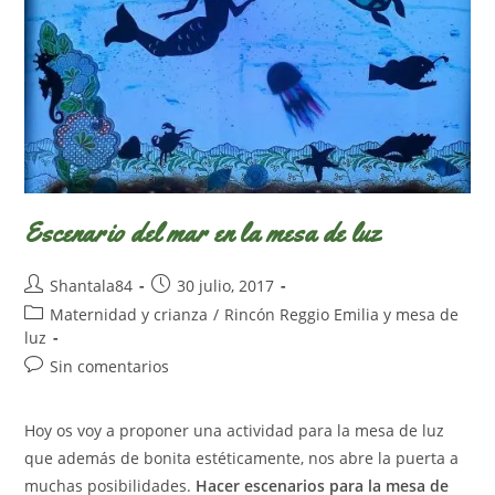
Escenario del mar en la mesa de luz
Autor
Publicación
Shantala84
30 julio, 2017
de
de
Categoría
Maternidad y crianza
/
Rincón Reggio Emilia y mesa de
la
la
de
luz
entrada:
entrada:
la
Comentarios
Sin comentarios
entrada:
de
la
Hoy os voy a proponer una actividad para la mesa de luz
entrada:
que además de bonita estéticamente, nos abre la puerta a
muchas posibilidades.
Hacer escenarios para la mesa de