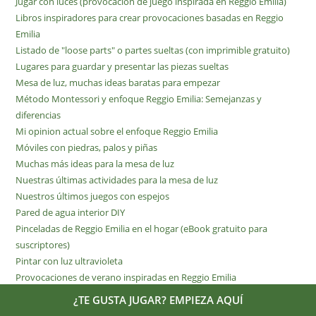
Jugar con luces (provocación de juego inspirada en Reggio Emilia)
Libros inspiradores para crear provocaciones basadas en Reggio
Emilia
Listado de "loose parts" o partes sueltas (con imprimible gratuito)
Lugares para guardar y presentar las piezas sueltas
Mesa de luz, muchas ideas baratas para empezar
Método Montessori y enfoque Reggio Emilia: Semejanzas y
diferencias
Mi opinion actual sobre el enfoque Reggio Emilia
Móviles con piedras, palos y piñas
Muchas más ideas para la mesa de luz
Nuestras últimas actividades para la mesa de luz
Nuestros últimos juegos con espejos
Pared de agua interior DIY
Pinceladas de Reggio Emilia en el hogar (eBook gratuito para
suscriptores)
Pintar con luz ultravioleta
Provocaciones de verano inspiradas en Reggio Emilia
Provocaciones, ¿qué son? ¿por qué me gustan?
¿TE GUSTA JUGAR? EMPIEZA AQUÍ
Recopilatorio de ideas #reggioencasa