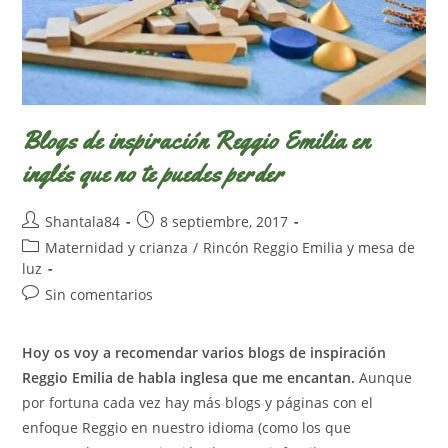
Blogs de inspiración Reggio Emilia en
inglés que no te puedes perder
Autor
Publicación
Shantala84
8 septiembre, 2017
de
de
Categoría
Maternidad y crianza
/
Rincón Reggio Emilia y mesa de
la
la
de
luz
entrada:
entrada:
la
Comentarios
Sin comentarios
entrada:
de
la
Hoy os voy a recomendar varios blogs de inspiración
entrada:
Reggio Emilia de habla inglesa que me encantan.
Aunque
por fortuna cada vez hay más blogs y páginas con el
enfoque Reggio en nuestro idioma (como los que