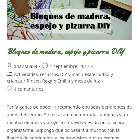
Bloques de madera, espejo y pizarra DIY
Autor
Publicación
Shantala84
1 septiembre, 2017
de
de
Categoría
Actividades, recursos, DIY y más
/
Maternidad y
la
la
de
crianza
/
Rincón Reggio Emilia y mesa de luz
entrada:
entrada:
la
Comentarios
4 comentarios
entrada:
de
la
Tenía ganas de poder ir retomando entradas pendientes de
entrada:
antes del verano. Se me acumulan entradas antiguas y un
montón de ideas y proyectos nuevos y es un poco locura
organizarme. Supongo que os pasará a muchos con la
llegada de septiembre y los propósitos que queremos