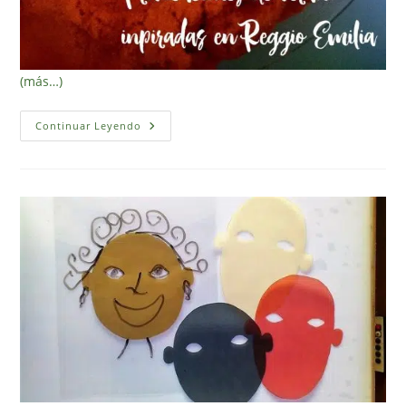
(más…)
Provocaciones
Continuar Leyendo
De
Verano
Inspiradas
En
Reggio
Emilia