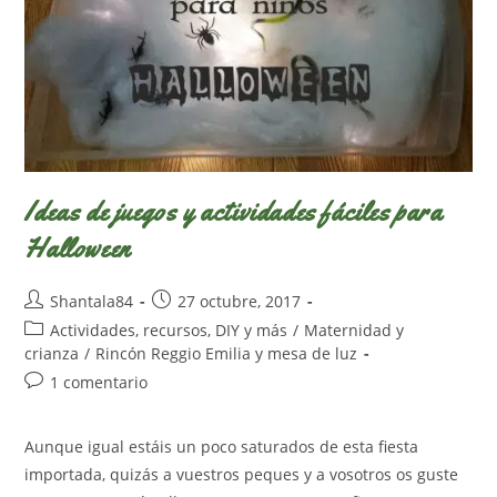
Ideas de juegos y actividades fáciles para
Halloween
Autor
Publicación
Shantala84
27 octubre, 2017
de
de
Categoría
Actividades, recursos, DIY y más
/
Maternidad y
la
la
de
crianza
/
Rincón Reggio Emilia y mesa de luz
entrada:
entrada:
la
Comentarios
1 comentario
entrada:
de
la
Aunque igual estáis un poco saturados de esta fiesta
entrada:
importada, quizás a vuestros peques y a vosotros os guste