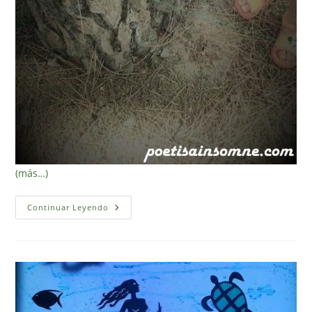
(más…)
Juegos
Continuar Leyendo
Y
Actividades
De
Exterior
2
(Tejiendo
El
Bosque)