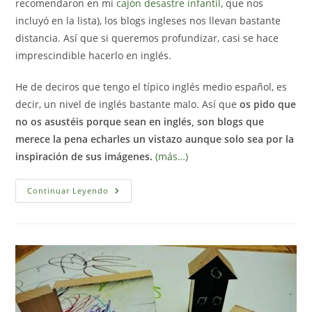
recomendaron en mi
cajón desastre infantil
, que nos
incluyó en la lista), los blogs ingleses nos llevan bastante
distancia. Así que si queremos profundizar, casi se hace
imprescindible hacerlo en inglés.
He de deciros que tengo el típico inglés medio español, es
decir, un nivel de inglés bastante malo. Así que
os pido que
no os asustéis porque sean en inglés, son blogs que
merece la pena echarles un vistazo aunque solo sea por la
inspiración de sus imágenes.
(más…)
Blogs
Continuar Leyendo
De
Inspiración
Reggio
Emilia
En
Inglés
Que
No
Te
Puedes
Perder