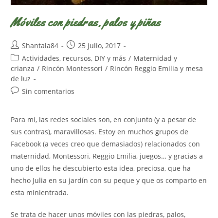
Móviles con piedras, palos y piñas
Autor
Publicación
Shantala84
25 julio, 2017
de
de
Categoría
Actividades, recursos, DIY y más
/
Maternidad y
la
la
de
crianza
/
Rincón Montessori
/
Rincón Reggio Emilia y mesa
entrada:
entrada:
la
de luz
entrada:
Comentarios
Sin comentarios
de
la
Para mí, las redes sociales son, en conjunto (y a pesar de
entrada:
sus contras), maravillosas. Estoy en muchos grupos de
Facebook (a veces creo que demasiados) relacionados con
maternidad, Montessori, Reggio Emilia, juegos… y gracias a
uno de ellos he descubierto esta idea, preciosa, que ha
hecho Julia en su jardín con su peque y que os comparto en
esta minientrada.
Se trata de hacer unos móviles con las piedras, palos,