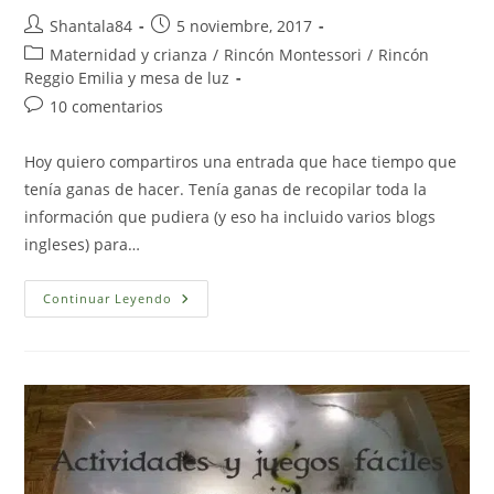
Autor
Publicación
Shantala84
5 noviembre, 2017
de
de
Categoría
Maternidad y crianza
/
Rincón Montessori
/
Rincón
la
la
de
Reggio Emilia y mesa de luz
entrada:
entrada:
la
Comentarios
10 comentarios
entrada:
de
la
Hoy quiero compartiros una entrada que hace tiempo que
entrada:
tenía ganas de hacer. Tenía ganas de recopilar toda la
información que pudiera (y eso ha incluido varios blogs
ingleses) para…
Método
Continuar Leyendo
Montessori
Y
Enfoque
Reggio
Emilia:
Semejanzas
Y
Diferencias