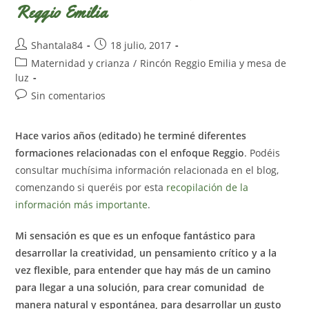
Reggio Emilia
Autor
Publicación
Shantala84
18 julio, 2017
de
de
Categoría
Maternidad y crianza
/
Rincón Reggio Emilia y mesa de
la
la
de
luz
entrada:
entrada:
la
Comentarios
Sin comentarios
entrada:
de
la
Hace varios años (editado) he terminé diferentes
entrada:
formaciones relacionadas con el enfoque Reggio
. Podéis
consultar muchísima información relacionada en el blog,
comenzando si queréis por esta
recopilación de la
información más importante
.
Mi sensación es que es un enfoque fantástico para
desarrollar la creatividad, un pensamiento crítico y a la
vez flexible, para entender que hay más de un camino
para llegar a una solución, para crear comunidad de
manera natural y espontánea, para desarrollar un gusto