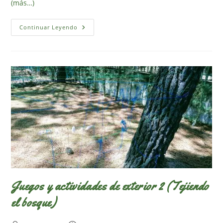
(más…)
Bloques
Continuar Leyendo
De
Madera,
Espejo
Y
Pizarra
DIY
Juegos y actividades de exterior 2 (Tejiendo
el bosque)