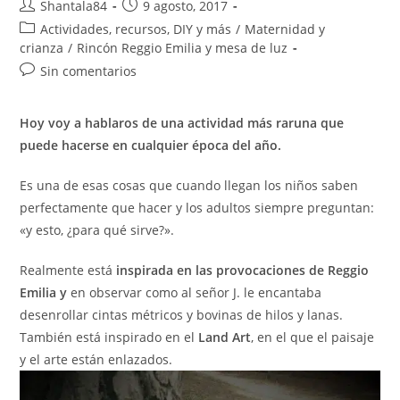
Autor
Publicación
Shantala84
9 agosto, 2017
de
de
Categoría
Actividades, recursos, DIY y más
/
Maternidad y
la
la
de
crianza
/
Rincón Reggio Emilia y mesa de luz
entrada:
entrada:
la
Comentarios
Sin comentarios
entrada:
de
la
Hoy voy a hablaros de una actividad más raruna que
entrada:
puede hacerse en cualquier época del año.
Es una de esas cosas que cuando llegan los niños saben
perfectamente que hacer y los adultos siempre preguntan:
«y esto, ¿para qué sirve?».
Realmente está
inspirada en las provocaciones de Reggio
Emilia
y
en observar como al señor J. le encantaba
desenrollar cintas métricos y bovinas de hilos y lanas.
También está inspirado en el
Land Art
, en el que el paisaje
y el arte están enlazados.