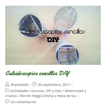
Actividades
Fáciles
Para
Halloween
Caleidoscopios sencillos DIY
Autor
Publicación
Shantala84
30 septiembre, 2017
de
de
Categoría
Actividades, recursos, DIY y más
/
Maternidad y
la
la
de
crianza
/
Rincón Reggio Emilia y mesa de luz
entrada:
entrada:
la
Comentarios
Sin comentarios
entrada: