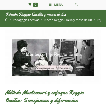
Ir
0
MENÚ
al
Rincón Reggio Emilia y mesa de luz
contenido
>
Pedagogías activas
>
Rincón Reggio Emilia y mesa de luz
>
Página
Método Montessori y enfoque Reggio
Emilia: Semejanzas y diferencias