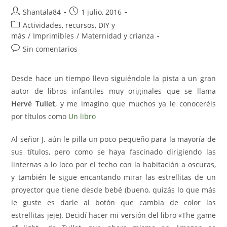
Autor
Publicación
Shantala84
1 julio, 2016
de
de
Categoría
Actividades, recursos, DIY y
la
la
de
más
/
Imprimibles
/
Maternidad y crianza
entrada:
entrada:
la
Comentarios
Sin comentarios
entrada:
de
la
Desde hace un tiempo llevo siguiéndole la pista a un gran
entrada:
autor de libros infantiles muy originales que se llama
Hervé Tullet
, y me imagino que muchos ya le conoceréis
por títulos como
Un libro
Al señor J. aún le pilla un poco pequeño para la mayoría de
sus títulos, pero como se haya fascinado dirigiendo las
linternas a lo loco por el techo con la habitación a oscuras,
y también le sigue encantando mirar las estrellitas de un
proyector que tiene desde bebé (bueno, quizás lo que más
le guste es darle al botón que cambia de color las
estrellitas jeje). Decidí hacer mi versión del libro «The game