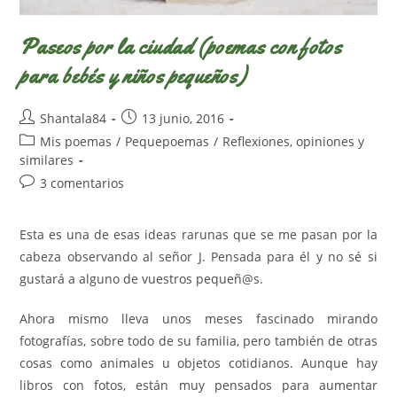
Paseos por la ciudad (poemas con fotos
para bebés y niños pequeños)
Autor
Publicación
Shantala84
13 junio, 2016
de
de
Categoría
Mis poemas
/
Pequepoemas
/
Reflexiones, opiniones y
la
la
de
similares
entrada:
entrada:
la
Comentarios
3 comentarios
entrada:
de
la
Esta es una de esas ideas rarunas que se me pasan por la
entrada:
cabeza observando al señor J. Pensada para él y no sé si
gustará a alguno de vuestros pequeñ@s.
Ahora mismo lleva unos meses fascinado mirando
fotografías, sobre todo de su familia, pero también de otras
cosas como animales u objetos cotidianos. Aunque hay
libros con fotos, están muy pensados para aumentar