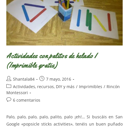
Pequeños)
Actividades con palitos de helado I
(Imprimible gratis)
Autor
Publicación
Shantala84
7 mayo, 2016
de
de
Categoría
Actividades, recursos, DIY y más
/
Imprimibles
/
Rincón
la
la
de
Montessori
entrada:
entrada:
la
Comentarios
6 comentarios
entrada:
de
la
Palo, palo, palo, palo, palito, palo ¡eh!… Si buscáis en San
entrada:
Google «popsicle sticks activities», tenéis un buen puñado