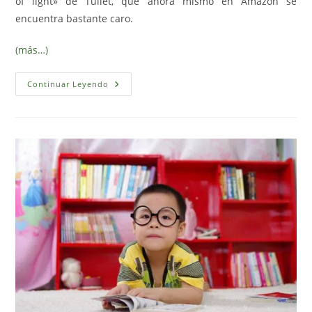
of light» de Tullet, que ahora mismo en Amazon se
encuentra bastante caro.
(más…)
Juego
Continuar Leyendo
De
Luces
Y
Sombras
(Imprimible
Gratis)