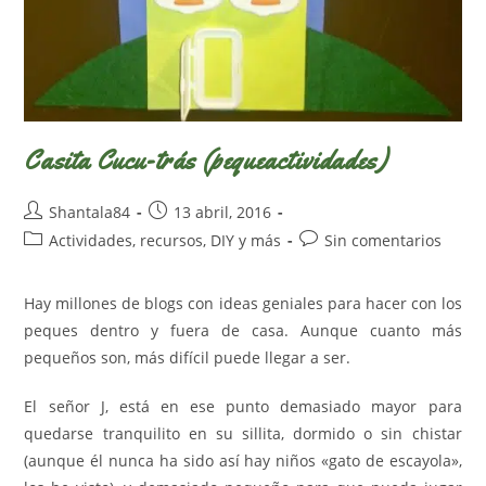
Casita Cucu-trás (pequeactividades)
Autor
Publicación
Shantala84
13 abril, 2016
de
de
Categoría
Comentarios
Actividades, recursos, DIY y más
Sin comentarios
la
la
de
de
entrada:
entrada:
la
la
Hay millones de blogs con ideas geniales para hacer con los
entrada:
entrada:
peques dentro y fuera de casa. Aunque cuanto más
pequeños son, más difícil puede llegar a ser.
El señor J, está en ese punto demasiado mayor para
quedarse tranquilito en su sillita, dormido o sin chistar
(aunque él nunca ha sido así hay niños «gato de escayola»,