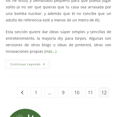
los he visto), y demasiado pequeño para que pueda jugar
solito (a no ser que quieras que tu casa sea arrasada por
una bomba nuclear, y además que él no concibe que un
adulto de referencia esté a menos de un metro de él).
Esta sección quiere dar ideas súper simples y sencillas de
entretenimiento, la mayoría diy para torpes. Algunas son
versiones de otros blogs o ideas de pinterest, otras son
innovaciones propias
(más…)
Casita
Continuar Leyendo
Cucu-
Trás
(pequeactividades)
1
…
9
10
11
12
Ir a la página anterior