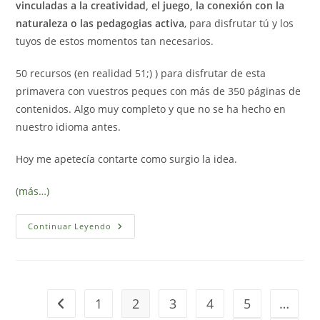
vinculadas a la creatividad, el juego, la conexión con la
naturaleza o las pedagogias activa
, para disfrutar tú y los
tuyos de estos momentos tan necesarios.
50 recursos (en realidad 51;) ) para disfrutar de esta
primavera con vuestros peques con más de 350 páginas de
contenidos. Algo muy completo y que no se ha hecho en
nuestro idioma antes.
Hoy me apetecía contarte como surgio la idea.
(más…)
Florecer:
Continuar Leyendo
Seamos
Primavera,
Seamos
Esperanza
1
2
3
4
5
…
Ir a la página anterior