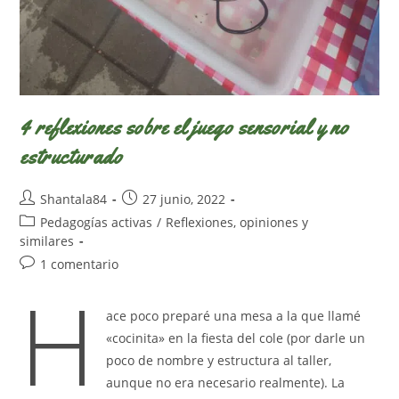
4 reflexiones sobre el juego sensorial y no
estructurado
Autor
Publicación
Shantala84
27 junio, 2022
de
de
Categoría
Pedagogías activas
/
Reflexiones, opiniones y
la
la
de
similares
entrada:
entrada:
la
Comentarios
1 comentario
entrada:
H
de
la
ace poco preparé una mesa a la que llamé
entrada:
«cocinita» en la fiesta del cole (por darle un
poco de nombre y estructura al taller,
aunque no era necesario realmente). La