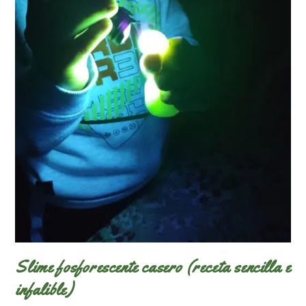
Slime fosforescente casero (receta sencilla e
infalible)