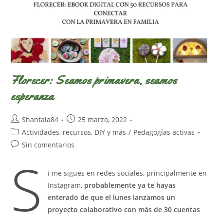
Florecer: Seamos primavera, seamos
esperanza
Autor
Publicación
Shantala84
25 marzo, 2022
de
de
Categoría
Actividades, recursos, DIY y más
/
Pedagogías activas
la
la
de
Comentarios
Sin comentarios
entrada:
entrada:
la
S
de
entrada:
la
i me sigues en redes sociales, principalmente en
entrada:
Instagram,
probablemente ya te hayas
enterado de que el lunes lanzamos un
proyecto colaborativo con más de 30 cuentas