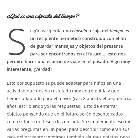
entrada:
entrada:
la
de
entrada:
la
¿Qué es una cápsula del tiempo?
entrada:
S
egún wikipedia
una
cápsula
o caja del
tiempo
es
un recipiente hermético construido con el fin
de guardar mensajes y objetos del presente
para ser encontrados en el futuro … esto nos
permite hacer una especie de viaje en el pasado. Algo muy
interesante, ¿verdad?
Esto por supuesto se puede adaptar para niños en una
actividad que nos ha resultado muy entretenida y que
hemos adaptado para el mayor (casi 8 años) y el pequeño (4
años, escribiendo yo las respuestas). Esto de enterrar
objetos pensando que en el futuro serán desenterrados
como si fuera un tesoro les encanta.Yo simplemente escribí
varias preguntas en un papel para describir como eran sus
«yo» del presente y metimos también algunos objetos, pero