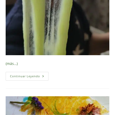
(más…)
Slime
Continuar Leyendo
Fosforescente
Casero
(receta
Sencilla
E
Infalible)