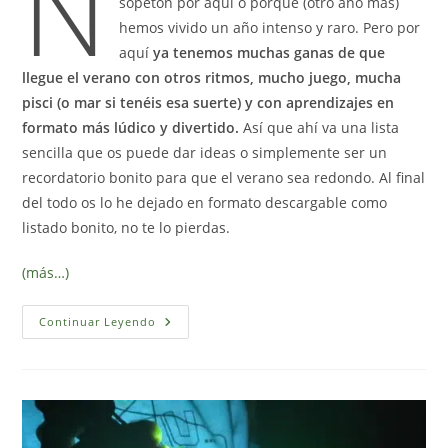
N
sopetón por aquí o porque (otro año más)
hemos vivido un año intenso y raro. Pero por
aquí
ya tenemos muchas ganas de que
llegue el verano con otros ritmos, mucho juego, mucha
pisci (o mar si tenéis esa suerte) y con aprendizajes en
formato más lúdico y divertido.
Así que ahí va una lista
sencilla que os puede dar ideas o simplemente ser un
recordatorio bonito para que el verano sea redondo. Al final
del todo os lo he dejado en formato descargable como
listado bonito, no te lo pierdas.
(más…)
10
Continuar Leyendo
Ideas
Divertidas
Para
Hacer
Este
Verano