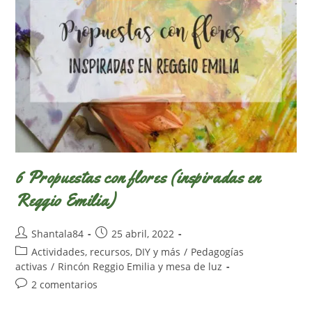
6 Propuestas con flores (inspiradas en
Reggio Emilia)
Autor
Publicación
Shantala84
25 abril, 2022
de
de
Categoría
Actividades, recursos, DIY y más
/
Pedagogías
la
la
de
activas
/
Rincón Reggio Emilia y mesa de luz
entrada:
entrada:
la
Comentarios
2 comentarios
entrada:
de