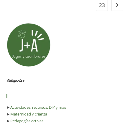
23
Ir a la 
Categorías
►
Actividades, recursos, DIY y más
►
Maternidad y crianza
►
Pedagogías activas