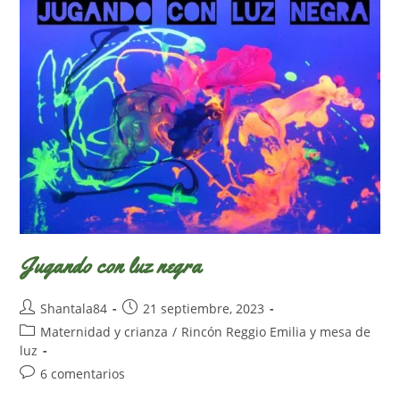
Jugando con luz negra
Autor
Publicación
Shantala84
21 septiembre, 2023
de
de
Categoría
Maternidad y crianza
/
Rincón Reggio Emilia y mesa de
la
la
de
luz
entrada:
entrada:
la
Comentarios
6 comentarios
entrada:
de