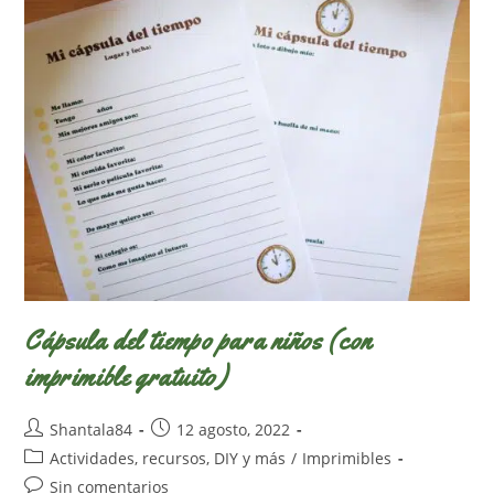
Regalo)
Cápsula del tiempo para niños (con
imprimible gratuito)
Autor
Publicación
Shantala84
12 agosto, 2022
de
de
Categoría
Actividades, recursos, DIY y más
/
Imprimibles
la
la
de
Comentarios
Sin comentarios