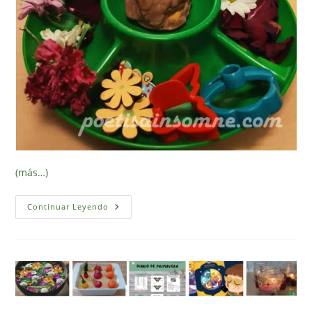
(más…)
6
Continuar Leyendo
Propuestas
Con
Flores
(inspiradas
En
Reggio
Emilia)