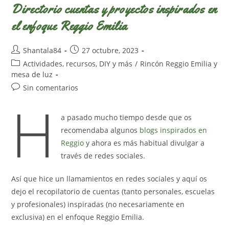
Directorio cuentas y proyectos inspirados en
el enfoque Reggio Emilia
Autor
Publicación
Shantala84
27 octubre, 2023
de
de
Categoría
Actividades, recursos, DIY y más
/
Rincón Reggio Emilia y
la
la
de
mesa de luz
entrada:
entrada:
la
Comentarios
Sin comentarios
entrada:
H
de
la
a pasado mucho tiempo desde que os
entrada:
recomendaba algunos
blogs inspirados en
Reggio
y ahora es más habitual divulgar a
través de redes sociales.
Así que hice un llamamientos en redes sociales y aquí os
dejo el recopilatorio de cuentas (tanto personales, escuelas
y profesionales) inspiradas (no necesariamente en
exclusiva) en el enfoque Reggio Emilia.