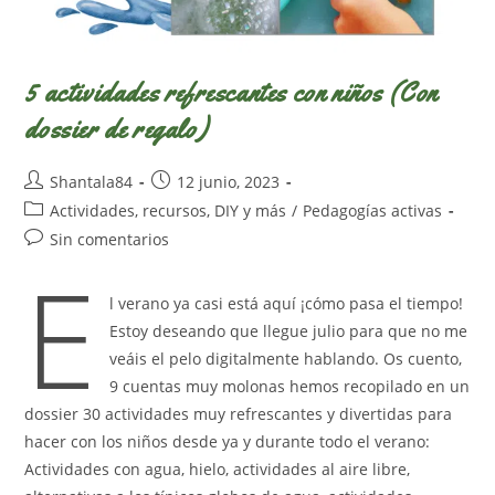
5 actividades refrescantes con niños (Con
dossier de regalo)
Autor
Publicación
Shantala84
12 junio, 2023
de
de
Categoría
Actividades, recursos, DIY y más
/
Pedagogías activas
la
la
de
Comentarios
Sin comentarios
entrada:
entrada:
la
E
de
entrada:
la
l verano ya casi está aquí ¡cómo pasa el tiempo!
entrada:
Estoy deseando que llegue julio para que no me
veáis el pelo digitalmente hablando. Os cuento,
9 cuentas muy molonas hemos recopilado en un
dossier 30 actividades muy refrescantes y divertidas para
hacer con los niños desde ya y durante todo el verano:
Actividades con agua, hielo, actividades al aire libre,