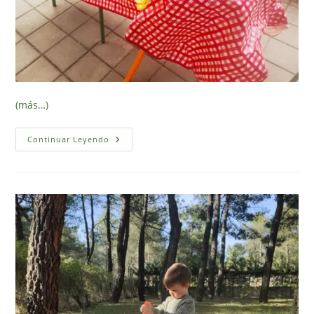
(más…)
4
Continuar Leyendo
Reflexiones
Sobre
El
Juego
Sensorial
Y
No
Estructurado