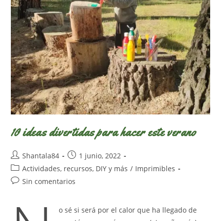
10 ideas divertidas para hacer este verano
Autor
Publicación
Shantala84
1 junio, 2022
de
de
Categoría
Actividades, recursos, DIY y más
/
Imprimibles
la
la
de
Comentarios
Sin comentarios
entrada:
entrada:
la
de
entrada:
la
o sé si será por el calor que ha llegado de
entrada: