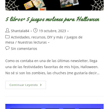
5 libros+ 5 juegos molones para Halloween
Autor
Publicación
Shantala84
19 octubre, 2023
de
de
Categoría
Actividades, recursos, DIY y más
/
Juegos de
la
la
de
mesa
/
Nuestras lecturas
entrada:
entrada:
la
Comentarios
Sin comentarios
entrada:
de
la
Como os contaba en una de las últimas newsletter, llega
entrada:
una de las festividades favoritas de mis hijos, Halloween.
No sé si son los zombies, las chuches (me gustaría decir…
5
Continuar Leyendo
Libros+
5
Juegos
Molones
Para
Halloween