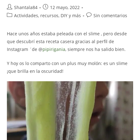
Autor
Publicación
Shantala84
12 mayo, 2022
de
de
Categoría
Comentarios
Actividades, recursos, DIY y más
Sin comentarios
la
la
de
de
entrada:
entrada:
la
la
Hace unos años estaba peleada con el slime , pero desde
entrada:
entrada:
que descubrí esta receta casera gracias al perfil de
Instagram ´de @
pipirigania
, siempre nos ha salido bien.
Y hoy os lo comparto con un plus muy molón: es un slime
¡que brilla en la oscuridad!