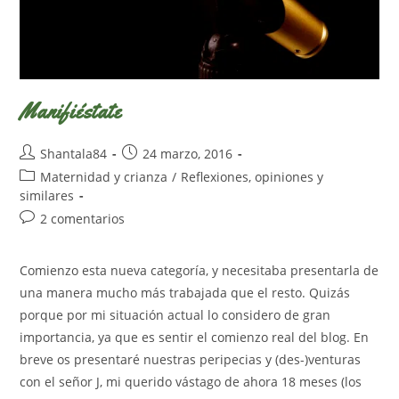
Manifiéstate
Autor
Publicación
Shantala84
24 marzo, 2016
de
de
Categoría
Maternidad y crianza
/
Reflexiones, opiniones y
la
la
de
similares
entrada:
entrada:
la
Comentarios
2 comentarios
entrada:
de
la
Comienzo esta nueva categoría, y necesitaba presentarla de
entrada:
una manera mucho más trabajada que el resto. Quizás
porque por mi situación actual lo considero de gran
importancia, ya que es sentir el comienzo real del blog. En
breve os presentaré nuestras peripecias y (des-)venturas
con el señor J, mi querido vástago de ahora 18 meses (los