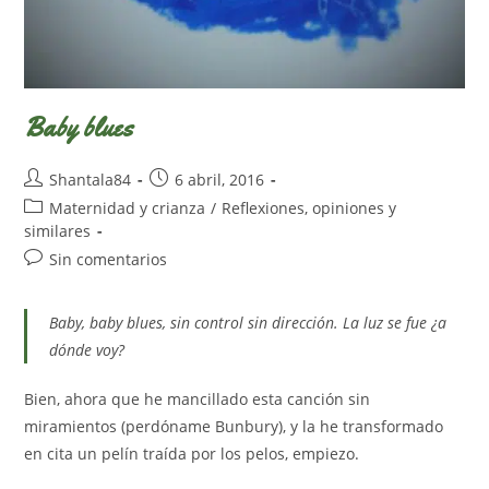
Baby blues
Autor
Publicación
Shantala84
6 abril, 2016
de
de
Categoría
Maternidad y crianza
/
Reflexiones, opiniones y
la
la
de
similares
entrada:
entrada:
la
Comentarios
Sin comentarios
entrada:
de
la
Baby, baby blues, sin control sin dirección. La luz se fue ¿a
entrada:
dónde voy?
Bien, ahora que he mancillado esta canción sin
miramientos (perdóname Bunbury), y la he transformado
en cita un pelín traída por los pelos, empiezo.