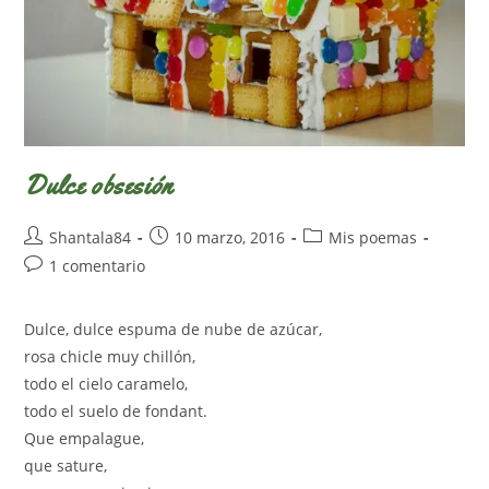
Dulce obsesión
Autor
Publicación
Categoría
Shantala84
10 marzo, 2016
Mis poemas
de
de
de
Comentarios
1 comentario
la
la
la
de
entrada:
entrada:
entrada:
la
Dulce, dulce espuma de nube de azúcar,
entrada:
rosa chicle muy chillón,
todo el cielo caramelo,
todo el suelo de fondant.
Que empalague,
que sature,