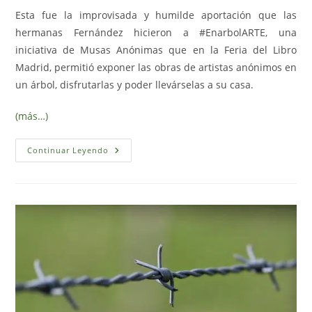
la
Esta fue la improvisada y humilde aportación que las
entrada:
hermanas Fernández hicieron a #EnarbolARTE, una
iniciativa de Musas Anónimas que en la Feria del Libro
Madrid, permitió exponer las obras de artistas anónimos en
un árbol, disfrutarlas y poder llevárselas a su casa.
(más…)
Hermanas
Continuar Leyendo
Fernández
En
#EnarbolARTE