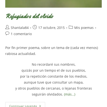
Refugiados del olvido
Autor
Publicación
Categoría
Shantala84
17 octubre, 2015
Mis poemas
de
de
de
Comentarios
1 comentario
la
la
la
de
entrada:
entrada:
entrada:
la
Por fin primer poema, sobre un tema de (cada vez menos)
entrada:
rabiosa actualidad.
No recordaré sus nombres,
quizás por un tiempo el de sus pueblos,
por la repetición constante de los medios,
aunque tuve que consultar un mapa,
y otros pueblos de cercanas, o lejanas fronteras
seguirán olvidados.
(más…)
Refugiados
Continuar Leyendo