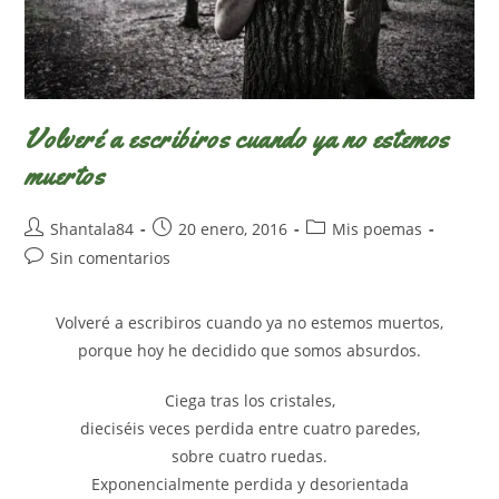
Volveré a escribiros cuando ya no estemos
muertos
Autor
Publicación
Categoría
Shantala84
20 enero, 2016
Mis poemas
de
de
de
Comentarios
Sin comentarios
la
la
la
de
entrada:
entrada:
entrada:
la
Volveré a escribiros cuando ya no estemos muertos,
entrada:
porque hoy he decidido que somos absurdos.
Ciega tras los cristales,
dieciséis veces perdida entre cuatro paredes,
sobre cuatro ruedas.
Exponencialmente perdida y desorientada