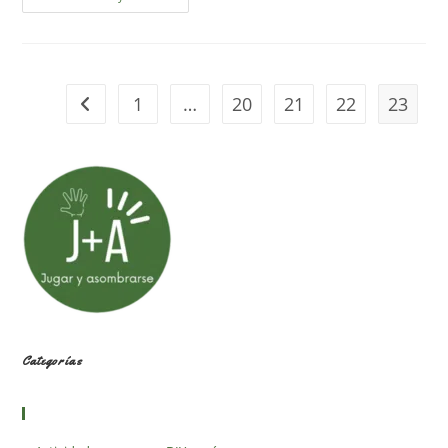
Del
Olvido
1
…
20
21
22
23
Ir a la página anterior
Categorías