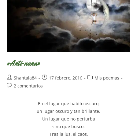
«Anti-nana»
Autor
Publicación
Categoría
Shantala84
17 febrero, 2016
Mis poemas
de
de
de
Comentarios
2 comentarios
la
la
la
de
entrada:
entrada:
entrada:
la
En el lugar que habito oscuro,
entrada:
un lugar oscuro y tan brillante.
Un lugar que no perturba
sino que busco.
Tras la luz, el caos,