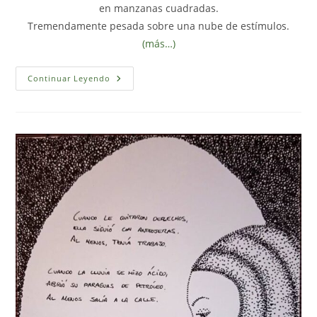
en manzanas cuadradas.
Tremendamente pesada sobre una nube de estímulos.
(más…)
Volveré
Continuar Leyendo
A
Escribiros
Cuando
Ya
No
Estemos
Muertos