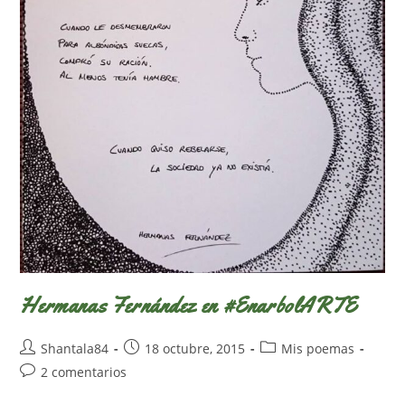
Hermanas Fernández en #EnarbolARTE
Autor
Publicación
Categoría
Shantala84
18 octubre, 2015
Mis poemas
de
de
de
Comentarios
2 comentarios
la
la
la
de
entrada:
entrada:
entrada: