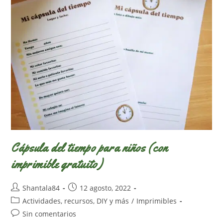
Disfrutar
En
Familia
Y
En
El
Aula
(reedición
2023)
Cápsula del tiempo para niños (con
imprimible gratuito)
Autor
Publicación
Shantala84
12 agosto, 2022
de
de
Categoría
Actividades, recursos, DIY y más
/
Imprimibles
la
la
de
Comentarios
Sin comentarios
entrada:
entrada:
la