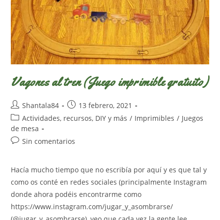
Vagones al tren (Juego imprimible gratuito)
Autor
Publicación
Shantala84
13 febrero, 2021
de
de
Categoría
Actividades, recursos, DIY y más
/
Imprimibles
/
Juegos
la
la
de
de mesa
entrada:
entrada:
la
Comentarios
Sin comentarios
entrada:
de
la
Hacía mucho tiempo que no escribía por aquí y es que tal y
entrada:
como os conté en redes sociales (principalmente Instagram
donde ahora podéis encontrarme como
https://www.instagram.com/jugar_y_asombrarse/
(@jugar_y_asombrarse), veo que cada vez la gente lee