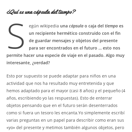
de
entrada:
la
¿Qué es una cápsula del tiempo?
entrada:
S
egún wikipedia
una
cápsula
o caja del
tiempo
es
un recipiente hermético construido con el fin
de guardar mensajes y objetos del presente
para ser encontrados en el futuro … esto nos
permite hacer una especie de viaje en el pasado. Algo muy
interesante, ¿verdad?
Esto por supuesto se puede adaptar para niños en una
actividad que nos ha resultado muy entretenida y que
hemos adaptado para el mayor (casi 8 años) y el pequeño (4
años, escribiendo yo las respuestas). Esto de enterrar
objetos pensando que en el futuro serán desenterrados
como si fuera un tesoro les encanta.Yo simplemente escribí
varias preguntas en un papel para describir como eran sus
«yo» del presente y metimos también algunos objetos, pero