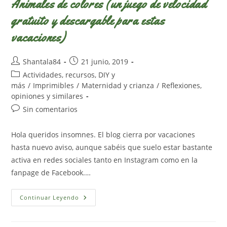
Animales de colores (un juego de velocidad
gratuito y descargable para estas
vacaciones)
Autor
Publicación
Shantala84
21 junio, 2019
de
de
Categoría
Actividades, recursos, DIY y
la
la
de
más
/
Imprimibles
/
Maternidad y crianza
/
Reflexiones,
entrada:
entrada:
la
opiniones y similares
entrada:
Comentarios
Sin comentarios
de
la
Hola queridos insomnes. El blog cierra por vacaciones
entrada:
hasta nuevo aviso, aunque sabéis que suelo estar bastante
activa en redes sociales tanto en Instagram como en la
fanpage de Facebook.…
Animales
Continuar Leyendo
De
Colores
(un
Juego