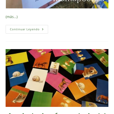
(más…)
Educarecursos,
Continuar Leyendo
La
Web
Para
Compartir,
Descargar,
Comprar
Y
Vender
Recursos
Educativos.