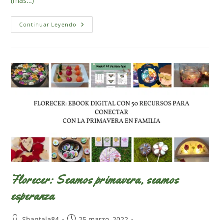
(más…)
10
Continuar Leyendo
Ideas
Divertidas
Para
Hacer
Este
Verano
Florecer: Seamos primavera, seamos
esperanza
Autor
Publicación
Shantala84
25 marzo, 2022