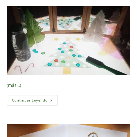
(más…)
¿Te
Continuar Leyendo
Has
Enterado?
Colección
Adviento
Y
Navidad,
Recursos
Para