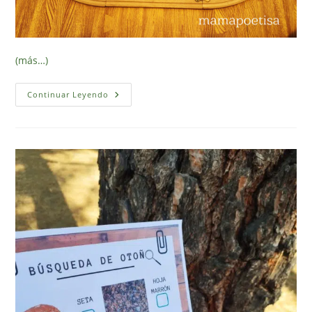
(más…)
Vagones
Continuar Leyendo
Al
Tren
(Juego
Imprimible
Gratuito)