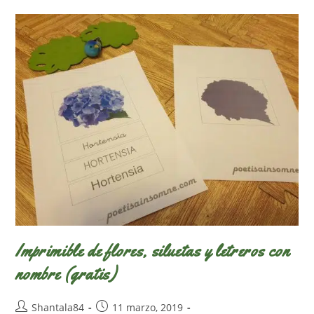
De
Velocidad
Gratuito
Y
Descargable
Para
Estas
Vacaciones)
Imprimible de flores, siluetas y letreros con
nombre (gratis)
Autor
Publicación
Shantala84
11 marzo, 2019