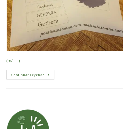
(más…)
Imprimible
Continuar Leyendo
De
Flores,
Siluetas
Y
Letreros
Con
Nombre
(gratis)