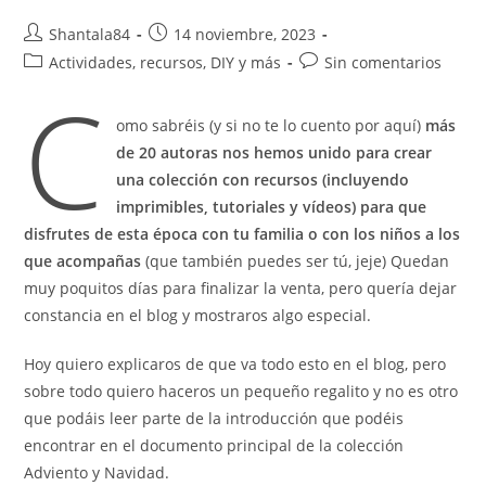
Autor
Publicación
Shantala84
14 noviembre, 2023
de
de
Categoría
Comentarios
Actividades, recursos, DIY y más
Sin comentarios
la
la
C
de
de
entrada:
entrada:
la
la
omo sabréis (y si no te lo cuento por aquí)
más
entrada:
entrada:
de 20 autoras nos hemos unido para crear
una colección con recursos (incluyendo
imprimibles, tutoriales y vídeos) para que
disfrutes de esta época con tu familia o con los niños a los
que acompañas
(que también puedes ser tú, jeje) Quedan
muy poquitos días para finalizar la venta, pero quería dejar
constancia en el blog y mostraros algo especial.
Hoy quiero explicaros de que va todo esto en el blog, pero
sobre todo quiero haceros un pequeño regalito y no es otro
que podáis leer parte de la introducción que podéis
encontrar en el documento principal de la colección
Adviento y Navidad.