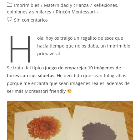
de
de
Categoría
Imprimibles
/
Maternidad y crianza
/
Reflexiones,
la
la
de
opiniones y similares
/
Rincón Montessori
entrada:
entrada:
la
Comentarios
Sin comentarios
entrada:
H
de
la
ola, hoy os traigo un regalito de esos que
entrada:
hacía tiempo que no os daba, un imprimible
primaveral.
Se trata del típico
juego de emparejar 10 imágenes de
flores con sus siluetas.
He decidido que sean fotografías
porque me encanta que sean imágenes reales, además de
ser más Montessori friendly