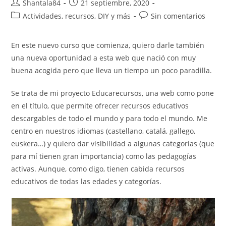
Autor
Publicación
Shantala84
21 septiembre, 2020
de
de
Categoría
Comentarios
Actividades, recursos, DIY y más
Sin comentarios
la
la
de
de
entrada:
entrada:
la
la
En este nuevo curso que comienza, quiero darle también
entrada:
entrada:
una nueva oportunidad a esta web que nació con muy
buena acogida pero que lleva un tiempo un poco paradilla.
Se trata de mi proyecto Educarecursos, una web como pone
en el título, que permite ofrecer recursos educativos
descargables de todo el mundo y para todo el mundo. Me
centro en nuestros idiomas (castellano, catalá, gallego,
euskera…) y quiero dar visibilidad a algunas categorias (que
para mí tienen gran importancia) como las pedagogías
activas. Aunque, como digo, tienen cabida recursos
educativos de todas las edades y categorías.