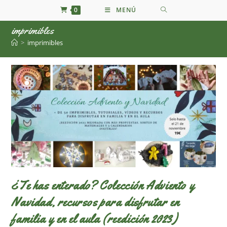
Ir
0
MENÚ
al
imprimibles
contenido
>
imprimibles
¿Te has enterado? Colección Adviento y
Navidad, recursos para disfrutar en
familia y en el aula (reedición 2023)