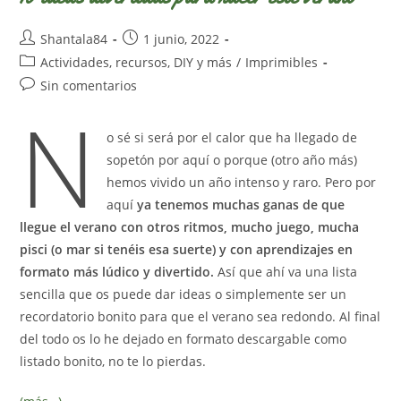
Autor
Publicación
Shantala84
1 junio, 2022
de
de
Categoría
Actividades, recursos, DIY y más
/
Imprimibles
la
la
de
Comentarios
Sin comentarios
entrada:
entrada:
la
N
de
entrada:
la
o sé si será por el calor que ha llegado de
entrada:
sopetón por aquí o porque (otro año más)
hemos vivido un año intenso y raro. Pero por
aquí
ya tenemos muchas ganas de que
llegue el verano con otros ritmos, mucho juego, mucha
pisci (o mar si tenéis esa suerte) y con aprendizajes en
formato más lúdico y divertido.
Así que ahí va una lista
sencilla que os puede dar ideas o simplemente ser un
recordatorio bonito para que el verano sea redondo. Al final
del todo os lo he dejado en formato descargable como
listado bonito, no te lo pierdas.