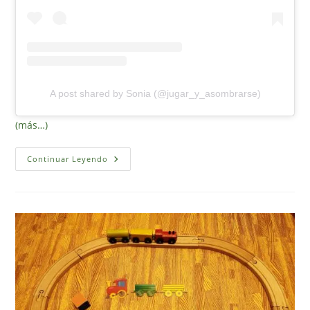
A post shared by Sonia (@jugar_y_asombrarse)
(más…)
Encuentra
Continuar Leyendo
Los
Colores
Del
Otoño
(imprimible
Gratis)