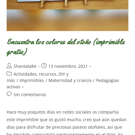
Encuentra los colores del otoño (imprimible
gratis)
Autor
Publicación
Shantala84
13 noviembre, 2021
de
de
Categoría
Actividades, recursos, DIY y
la
la
de
más
/
Imprimibles
/
Maternidad y crianza
/
Pedagogías
entrada:
entrada:
la
activas
entrada:
Comentarios
Sin comentarios
de
la
Hace muy poquitos días en redes sociales os compartía
entrada:
este imprimible que os gustó mucho, creo que aún quedan
días para disfrutar de preciosos paseos otoñales, así que
he decidido compartirlo permanentemente en el blog. Ya