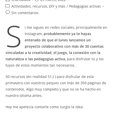
de
de
Categoría
Actividades, recursos, DIY y más
/
Pedagogías activas
la
la
de
Comentarios
Sin comentarios
entrada:
entrada:
la
S
de
entrada:
la
i me sigues en redes sociales, principalmente en
entrada:
Instagram,
probablemente ya te hayas
enterado de que el lunes lanzamos un
proyecto colaborativo con más de 30 cuentas
vinculadas a la creatividad, el juego, la conexión con la
naturaleza o las pedagogias activa
, para disfrutar tú y los
tuyos de estos momentos tan necesarios.
50 recursos (en realidad 51;) ) para disfrutar de esta
primavera con vuestros peques con más de 350 páginas de
contenidos. Algo muy completo y que no se ha hecho en
nuestro idioma antes.
Hoy me apetecía contarte como surgio la idea.