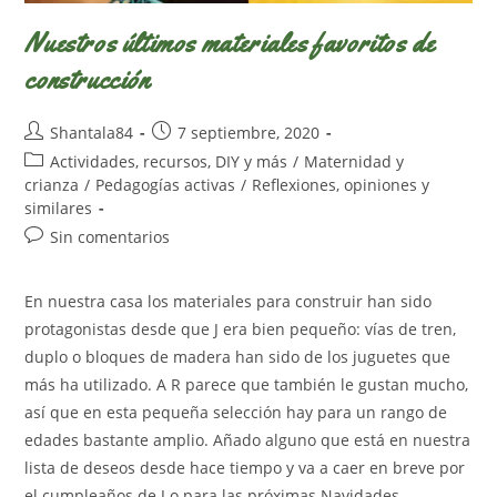
Nuestros últimos materiales favoritos de
construcción
Autor
Publicación
Shantala84
7 septiembre, 2020
de
de
Categoría
Actividades, recursos, DIY y más
/
Maternidad y
la
la
de
crianza
/
Pedagogías activas
/
Reflexiones, opiniones y
entrada:
entrada:
la
similares
entrada:
Comentarios
Sin comentarios
de
la
En nuestra casa los materiales para construir han sido
entrada:
protagonistas desde que J era bien pequeño: vías de tren,
duplo o bloques de madera han sido de los juguetes que
más ha utilizado. A R parece que también le gustan mucho,
así que en esta pequeña selección hay para un rango de
edades bastante amplio. Añado alguno que está en nuestra
lista de deseos desde hace tiempo y va a caer en breve por
el cumpleaños de J o para las próximas Navidades.