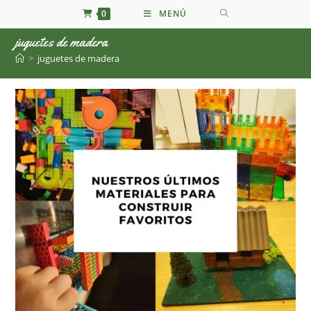
Ir
0
MENÚ
al
juguetes de madera
contenido
>
juguetes de madera