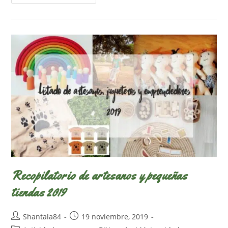
Últimos
Materiales
Favoritos
De
Construcción
Recopilatorio de artesanos y pequeñas
tiendas 2019
Autor
Publicación
Shantala84
19 noviembre, 2019
de
de