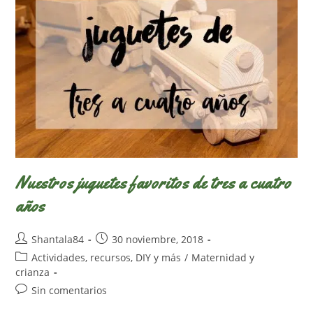
Nuestros juguetes favoritos de tres a cuatro
años
Autor
Publicación
Shantala84
30 noviembre, 2018
de
de
Categoría
Actividades, recursos, DIY y más
/
Maternidad y
la
la
de
crianza
entrada:
entrada:
la
Comentarios
Sin comentarios
entrada:
de