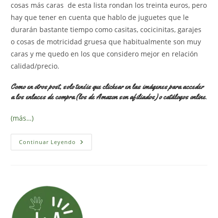
cosas más caras de esta lista rondan los treinta euros, pero
hay que tener en cuenta que hablo de juguetes que le
durarán bastante tiempo como casitas, cocicinitas, garajes
o cosas de motricidad gruesa que habitualmente son muy
caras y me quedo en los que considero mejor en relación
calidad/precio.
Como en otros post, solo tenéis que clickear en las imágenes para acceder
a los enlaces de compra (los de Amazon son afiliados) o catálogos online.
(más…)
Juguetes
Continuar Leyendo
De
Dos
A
Tres
Años
Que
«triunfan»
(30
Euros
Y
Menos)