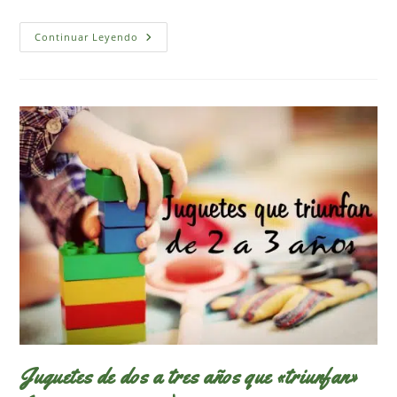
Nuestros
Continuar Leyendo
Juguetes
Favoritos
De
Tres
A
Cuatro
Años
Juguetes de dos a tres años que «triunfan»