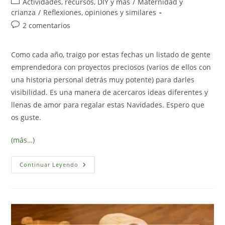
Categoría
Actividades, recursos, DIY y más
/
Maternidad y
la
la
de
crianza
/
Reflexiones, opiniones y similares
entrada:
entrada:
la
Comentarios
2 comentarios
entrada:
de
la
Como cada año, traigo por estas fechas un listado de gente
entrada:
emprendedora con proyectos preciosos (varios de ellos con
una historia personal detrás muy potente) para darles
visibilidad. Es una manera de acercaros ideas diferentes y
llenas de amor para regalar estas Navidades. Espero que
os guste.
(más…)
Recopilatorio
Continuar Leyendo
De
Artesanos
Y
Pequeñas
Tiendas
2019