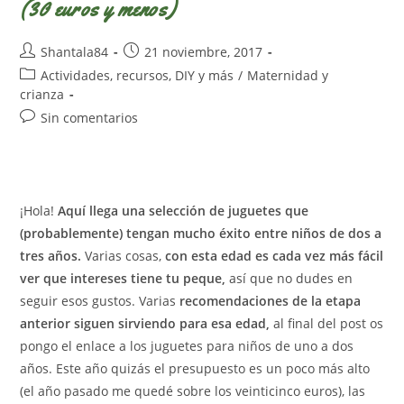
(30 euros y menos)
Autor
Publicación
Shantala84
21 noviembre, 2017
de
de
Categoría
Actividades, recursos, DIY y más
/
Maternidad y
la
la
de
crianza
entrada:
entrada:
la
Comentarios
Sin comentarios
entrada:
de
la
entrada:
¡Hola!
Aquí llega una selección de juguetes que
(probablemente) tengan mucho éxito entre niños de dos a
tres años.
Varias cosas,
con esta edad es cada vez más fácil
ver que intereses tiene tu peque,
así que no dudes en
seguir esos gustos. Varias
recomendaciones de la etapa
anterior siguen sirviendo para esa edad,
al final del post os
pongo el enlace a los juguetes para niños de uno a dos
años. Este año quizás el presupuesto es un poco más alto
(el año pasado me quedé sobre los veinticinco euros), las