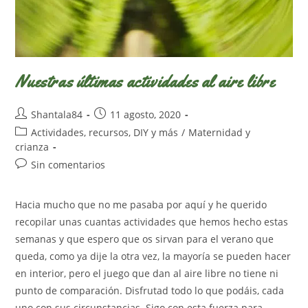
Nuestras últimas actividades al aire libre
Autor
Publicación
Shantala84
11 agosto, 2020
de
de
Categoría
Actividades, recursos, DIY y más
/
Maternidad y
la
la
de
crianza
entrada:
entrada:
la
Comentarios
Sin comentarios
entrada:
de
la
Hacia mucho que no me pasaba por aquí y he querido
entrada:
recopilar unas cuantas actividades que hemos hecho estas
semanas y que espero que os sirvan para el verano que
queda, como ya dije la otra vez, la mayoría se pueden hacer
en interior, pero el juego que dan al aire libre no tiene ni
punto de comparación. Disfrutad todo lo que podáis, cada
uno con sus circunstancias. Sigo con esta fuerza para