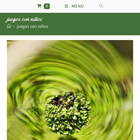
Ir
0
MENÚ
al
juegos con niños
contenido
>
juegos con niños