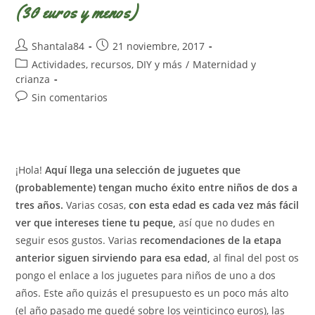
(30 euros y menos)
Autor
Publicación
Shantala84
21 noviembre, 2017
de
de
Categoría
Actividades, recursos, DIY y más
/
Maternidad y
la
la
de
crianza
entrada:
entrada:
la
Comentarios
Sin comentarios
entrada:
de
la
entrada:
¡Hola!
Aquí llega una selección de juguetes que
(probablemente) tengan mucho éxito entre niños de dos a
tres años.
Varias cosas,
con esta edad es cada vez más fácil
ver que intereses tiene tu peque,
así que no dudes en
seguir esos gustos. Varias
recomendaciones de la etapa
anterior siguen sirviendo para esa edad,
al final del post os
pongo el enlace a los juguetes para niños de uno a dos
años. Este año quizás el presupuesto es un poco más alto
(el año pasado me quedé sobre los veinticinco euros), las