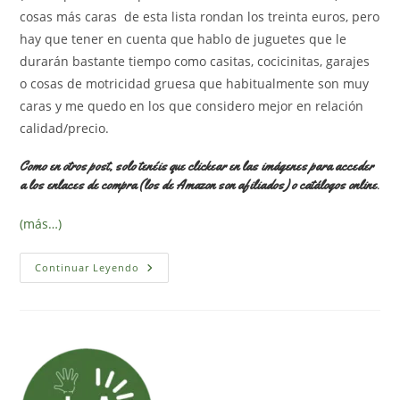
cosas más caras de esta lista rondan los treinta euros, pero
hay que tener en cuenta que hablo de juguetes que le
durarán bastante tiempo como casitas, cocicinitas, garajes
o cosas de motricidad gruesa que habitualmente son muy
caras y me quedo en los que considero mejor en relación
calidad/precio.
Como en otros post, solo tenéis que clickear en las imágenes para acceder
a los enlaces de compra (los de Amazon son afiliados) o catálogos online.
(más…)
Juguetes
Continuar Leyendo
De
Dos
A
Tres
Años
Que
«triunfan»
(30
Euros
Y